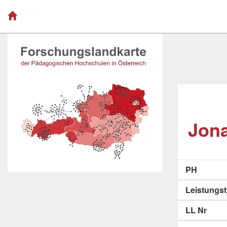
Jona
PH
Leistungs
LL Nr