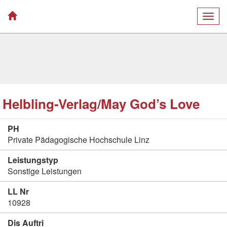
Togg
navig
Helbling-Verlag/May God’s Love
PH
Private Pädagogische Hochschule Linz
Leistungstyp
Sonstige Leistungen
LL Nr
10928
Dis Auftri