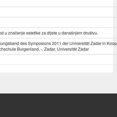
vod u značenje estetike za dijete u današnjem društvu.
Tagungsband des Symposions 2011 der Universität Zadar in Koope
schule Burgenland, -, Zadar, Universität Zadar