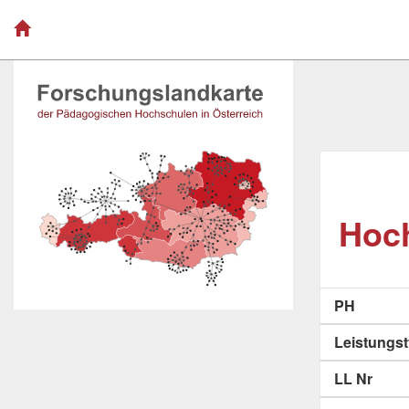
Hoch
PH
Leistungs
LL Nr