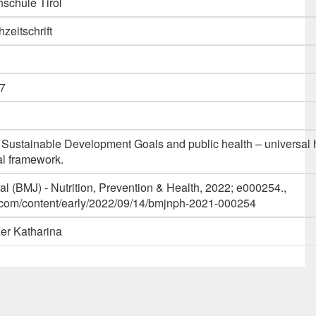
schule Tirol
hzeitschrift
7
 Sustainable Development Goals and public health – universal 
l framework.
al (BMJ) - Nutrition, Prevention & Health, 2022; e000254.,
mj.com/content/early/2022/09/14/bmjnph-2021-000254
zer Katharina