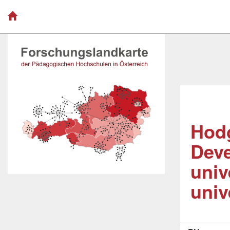
Hodg
Deve
univ
univ