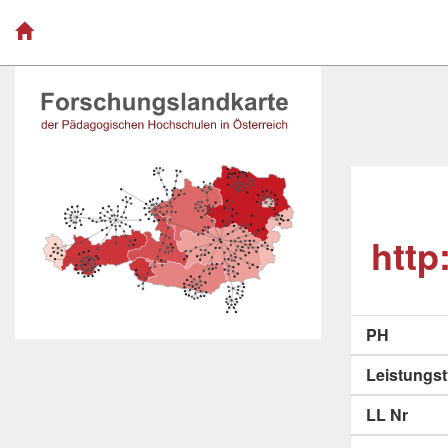
http
PH
Leistungs
LL Nr