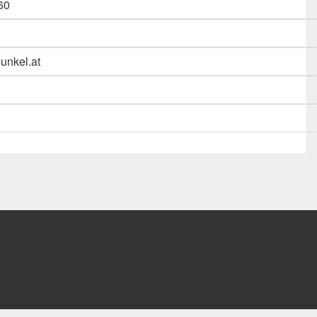
60
dunkel.at