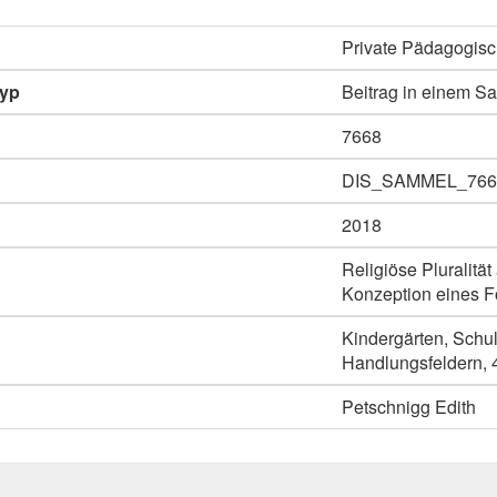
Private Pädagogis
typ
Beitrag in einem 
7668
DIS_SAMMEL_766
2018
Religiöse Pluralit
Konzeption eines F
Kindergärten, Schu
Handlungsfeldern, 4
Petschnigg Edith