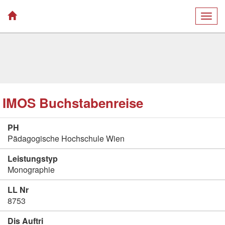
Togg
navig
IMOS Buchstabenreise
PH
Pädagogische Hochschule Wien
Leistungstyp
Monographie
LL Nr
8753
Dis Auftri