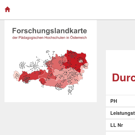
Durc
PH
Leistungs
LL Nr