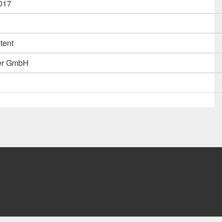
017
tent
ner GmbH