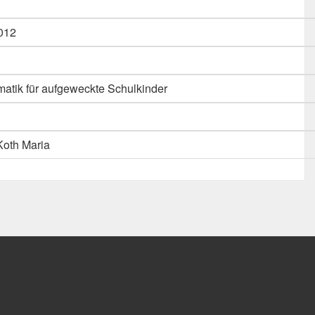
012
ematik für aufgeweckte Schulkinder
Koth Maria