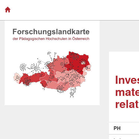
Inve
mate
rela
PH