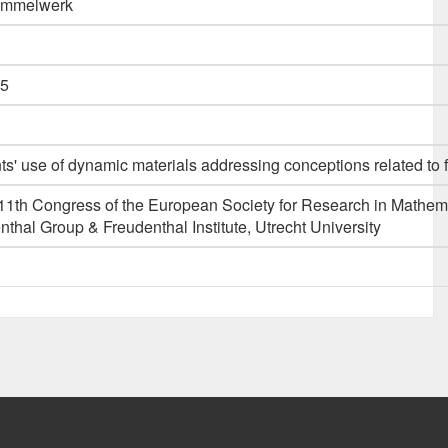
Sammelwerk
5
ts' use of dynamic materials addressing conceptions related to f
11th Congress of the European Society for Research in Mathema
nthal Group & Freudenthal Institute, Utrecht University