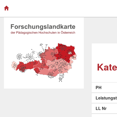
Kate
PH
Leistungs
LL Nr