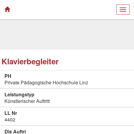
Togg
navig
Klavierbegleiter
PH
Private Pädagogische Hochschule Linz
Leistungstyp
Künstlerischer Auftritt
LL Nr
4402
Dis Auftri