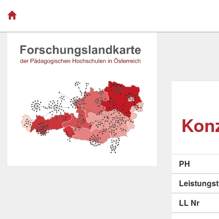
Konz
PH
Leistungs
LL Nr