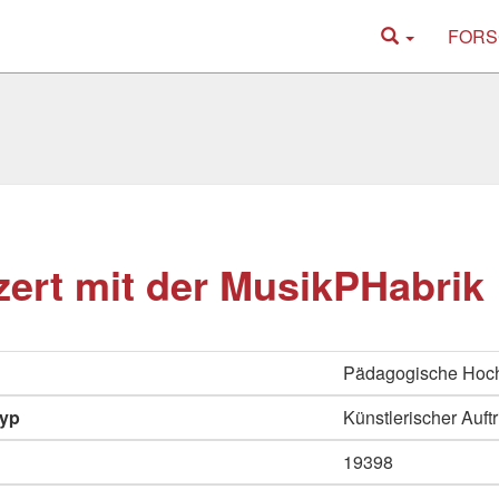
FORS
ert mit der MusikPHabrik
Pädagogische Hoc
typ
Künstlerischer Auftri
19398