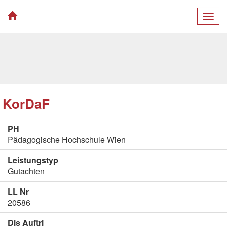
Togg
navig
KorDaF
PH
Pädagogische Hochschule Wien
Leistungstyp
Gutachten
LL Nr
20586
Dis Auftri