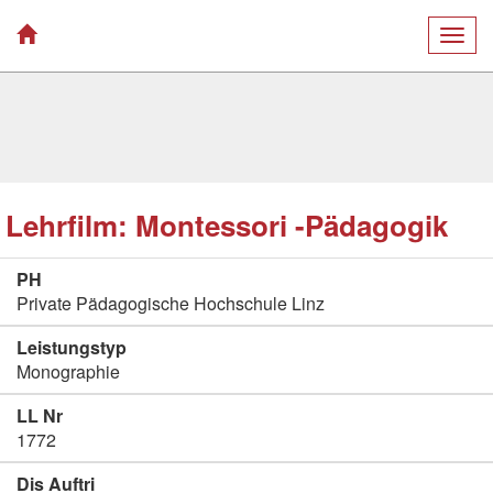
Togg
navig
Lehrfilm: Montessori -Pädagogik
PH
Private Pädagogische Hochschule Linz
Leistungstyp
Monographie
LL Nr
1772
Dis Auftri