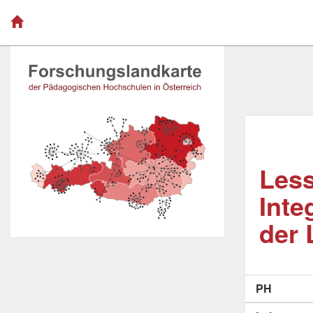
Less
Inte
der 
PH