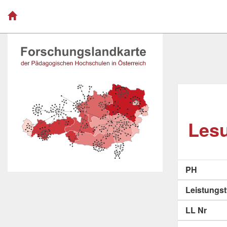
Les
PH
Leistungs
LL Nr