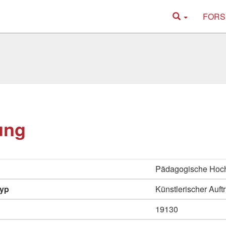
FORS
ung
Pädagogische Hoc
typ
Künstlerischer Auftri
19130