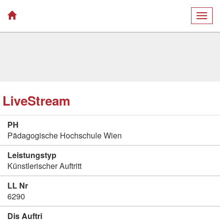
Togg
navig
LiveStream
PH
Pädagogische Hochschule Wien
Leistungstyp
Künstlerischer Auftritt
LL Nr
6290
Dis Auftri