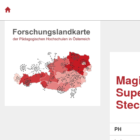
Magi
Supe
Stec
PH