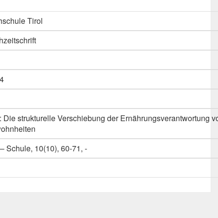
schule Tirol
hzeitschrift
4
: Die strukturelle Verschiebung der Ernährungsverantwortung v
wohnheiten
– Schule, 10(10), 60-71, -
n