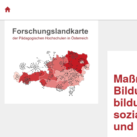
Maß
Bild
bild
sozi
und 