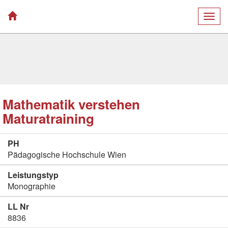
Togg
navig
Mathematik verstehen
Maturatraining
PH
Pädagogische Hochschule Wien
Leistungstyp
Monographie
LL Nr
8836