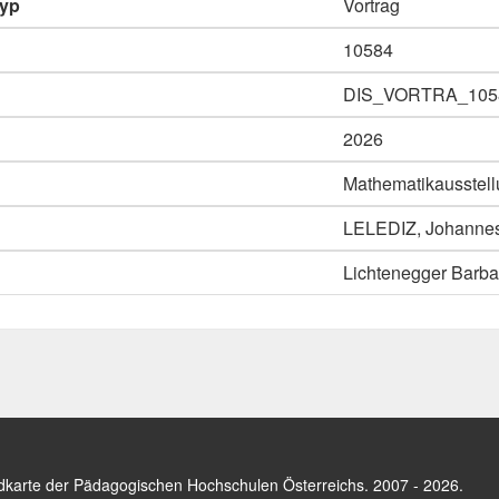
typ
Vortrag
10584
DIS_VORTRA_105
2026
Mathematikausstell
LELEDIZ, Johannes K
Lichtenegger Barba
dkarte der Pädagogischen Hochschulen Österreichs
. 2007 - 2026.