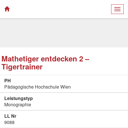
Togg
navig
Mathetiger entdecken 2 –
Tigertrainer
PH
Pädagogische Hochschule Wien
Leistungstyp
Monographie
LL Nr
9088