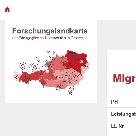
Migr
PH
Leistungs
LL Nr