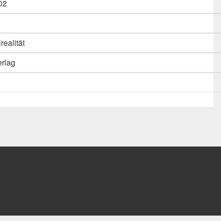
02
realität
erlag