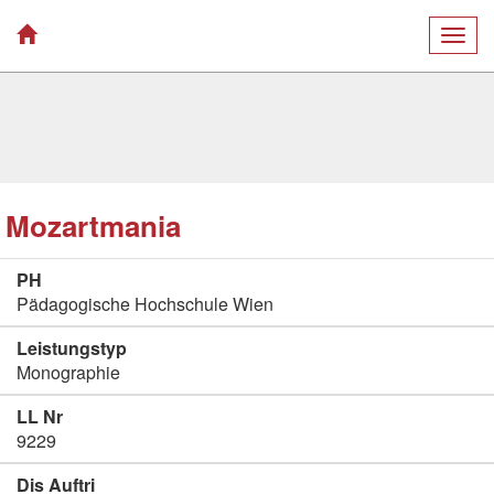
Togg
navig
Mozartmania
PH
Pädagogische Hochschule Wien
Leistungstyp
Monographie
LL Nr
9229
Dis Auftri