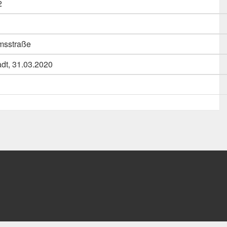
2
msstraße
adt, 31.03.2020