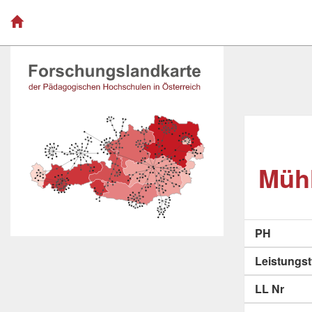
Mühl
PH
Leistungs
LL Nr