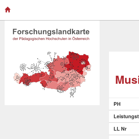
Musi
PH
Leistungs
LL Nr