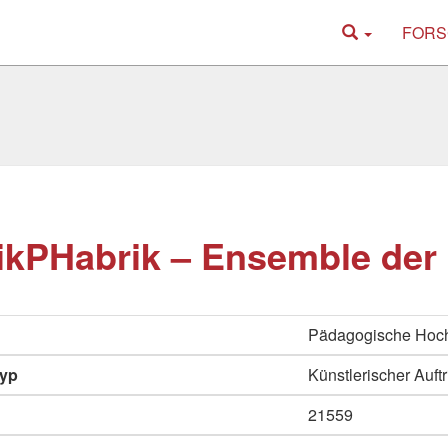
FORS
kPHabrik – Ensemble der
Pädagogische Hoc
typ
Künstlerischer Auftri
21559