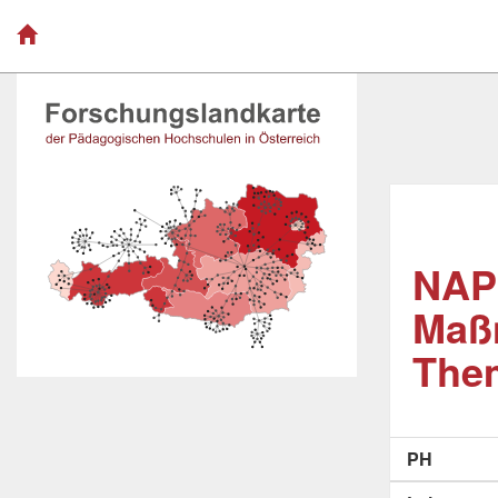
NAP 
Maß
Them
PH