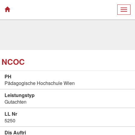
Togg
navig
NCOC
PH
Pädagogische Hochschule Wien
Leistungstyp
Gutachten
LL Nr
5250
Dis Auftri