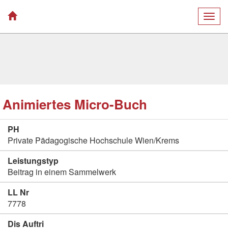
Togg
navig
Animiertes Micro-Buch
PH
Private Pädagogische Hochschule Wien/Krems
Leistungstyp
Beitrag in einem Sammelwerk
LL Nr
7778
Dis Auftri