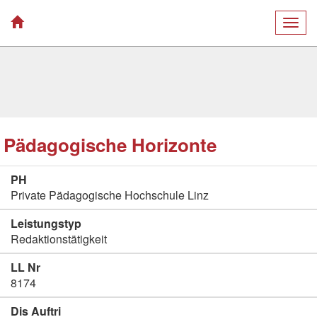
Togg
navig
Pädagogische Horizonte
PH
Private Pädagogische Hochschule Linz
Leistungstyp
Redaktionstätigkeit
LL Nr
8174
Dis Auftri