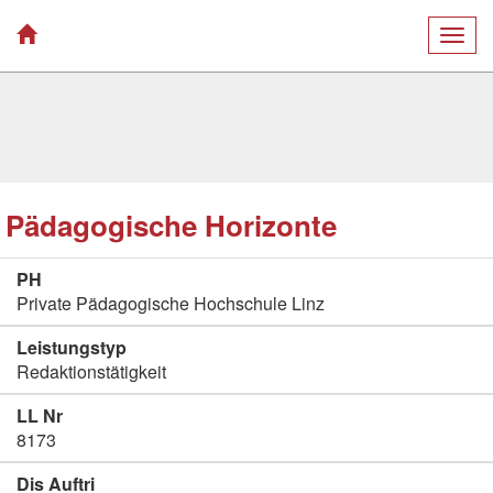
Togg
navig
Pädagogische Horizonte
PH
Private Pädagogische Hochschule Linz
Leistungstyp
Redaktionstätigkeit
LL Nr
8173
Dis Auftri