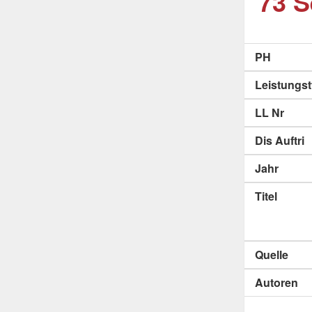
73 S
PH
Leistungs
LL Nr
Dis Auftri
Jahr
Titel
Quelle
Autoren