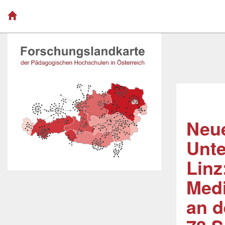
Neue
Unte
Linz
Medi
an 