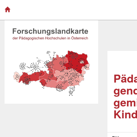
Päda
gend
gemi
Kind