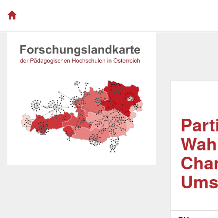
Part
Wahl
Chan
Ums