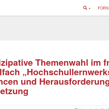
FORS
izipative Themenwahl im f
fach „Hochschullernwerks
cen und Herausforderung
etzung