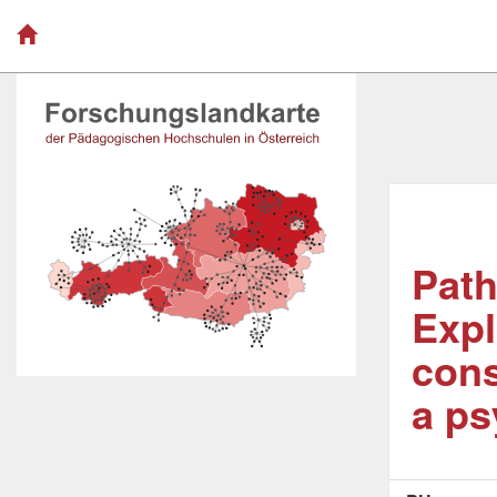
Path
Expl
cons
a ps