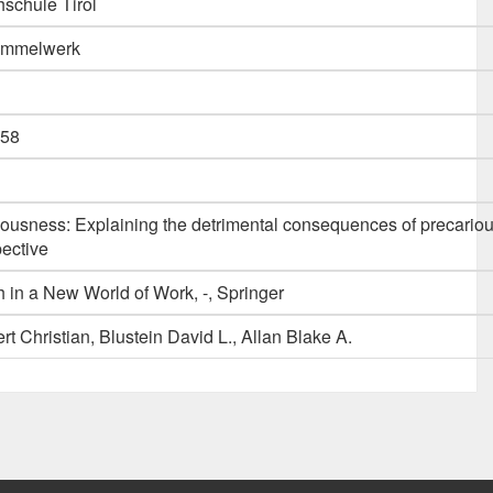
schule Tirol
Sammelwerk
58
ousness: Explaining the detrimental consequences of precariou
ective
 in a New World of Work, -, Springer
t Christian, Blustein David L., Allan Blake A.