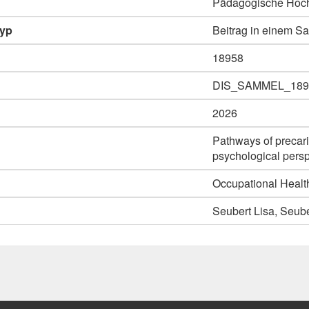
Pädagogische Hoch
typ
Beitrag in einem 
18958
DIS_SAMMEL_189
2026
Pathways of precari
psychological persp
Occupational Health
Seubert Lisa, Seuber