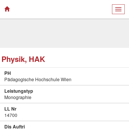
Togg
navig
Physik, HAK
PH
Pädagogische Hochschule Wien
Leistungstyp
Monographie
LL Nr
14700
Dis Auftri