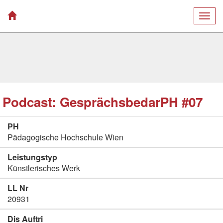
Togg
navig
Podcast: GesprächsbedarPH #07
PH
Pädagogische Hochschule Wien
Leistungstyp
Künstlerisches Werk
LL Nr
20931
Dis Auftri