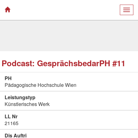
Togg
navig
Podcast: GesprächsbedarPH #11
PH
Pädagogische Hochschule Wien
Leistungstyp
Künstlerisches Werk
LL Nr
21165
Dis Auftri