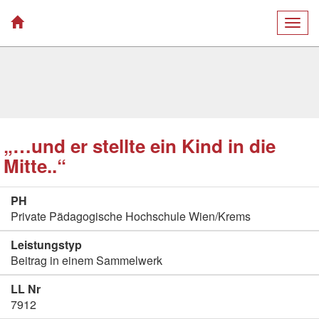
Togg
navig
„…und er stellte ein Kind in die
Mitte..“
PH
Private Pädagogische Hochschule Wien/Krems
Leistungstyp
Beitrag in einem Sammelwerk
LL Nr
7912