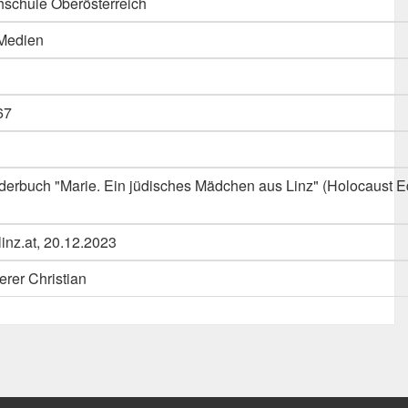
schule Oberösterreich
 Medien
67
derbuch "Marie. Ein jüdisches Mädchen aus Linz" (Holocaust E
inz.at, 20.12.2023
rer Christian