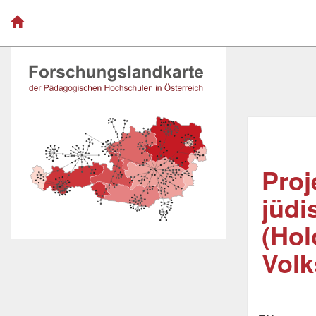
Proj
jüdi
(Hol
Volk