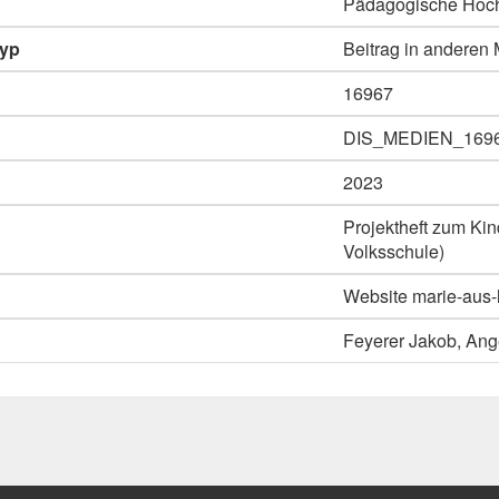
Pädagogische Hoch
typ
Beitrag in anderen
16967
DIS_MEDIEN_169
2023
Projektheft zum Kin
Volksschule)
Website marie-aus-l
Feyerer Jakob, Ange