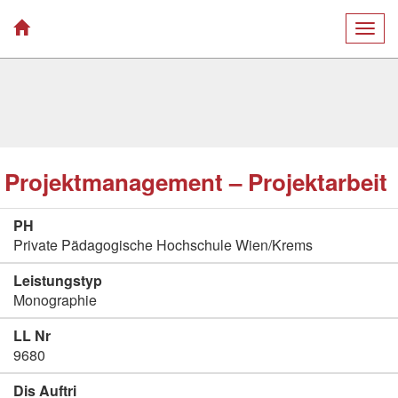
Togg
navig
Projektmanagement – Projektarbeit
PH
Private Pädagogische Hochschule Wien/Krems
Leistungstyp
Monographie
LL Nr
9680
Dis Auftri