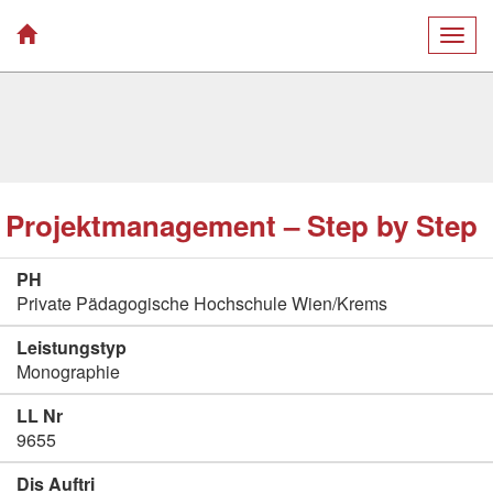
Togg
navig
Projektmanagement – Step by Step
PH
Private Pädagogische Hochschule Wien/Krems
Leistungstyp
Monographie
LL Nr
9655
Dis Auftri