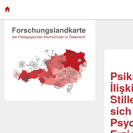
Psik
İliş
Stil
sich
Psyc