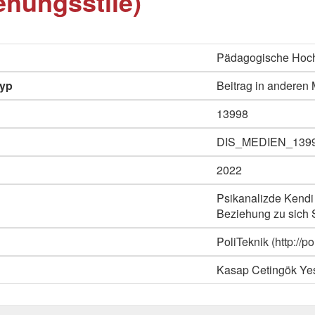
ehungsstile)
Pädagogische Hoch
typ
Beitrag in anderen
13998
DIS_MEDIEN_139
2022
Psikanalizde Kendi V
Beziehung zu sich S
PoliTeknik (http://p
Kasap Cetingök Ye