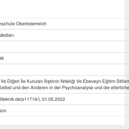
schule Oberösterreich
 Medien
98
e Diğeri İle Kurulan İlişkinin Niteliği Ve Ebeveyn Eğitim Stilleri
elbst und den Anderen in der Psychoanalyse und die elterliche
oliteknik.de/p11716/), 01.05.2022
sim