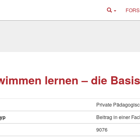
FORS
immen lernen – die Basi
Private Pädagogis
typ
Beitrag in einer Fac
9076