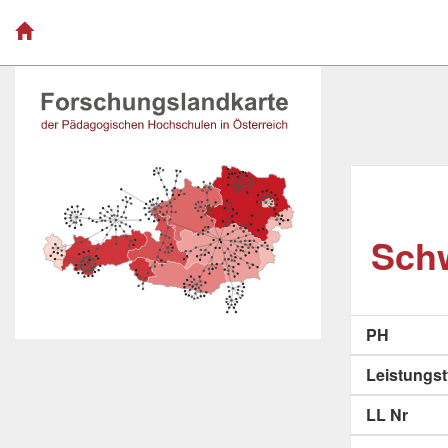
Schw
PH
Leistungs
LL Nr