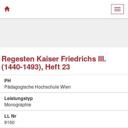
Togg
navig
Regesten Kaiser Friedrichs III.
(1440-1493), Heft 23
PH
Pädagogische Hochschule Wien
Leistungstyp
Monographie
LL Nr
9150