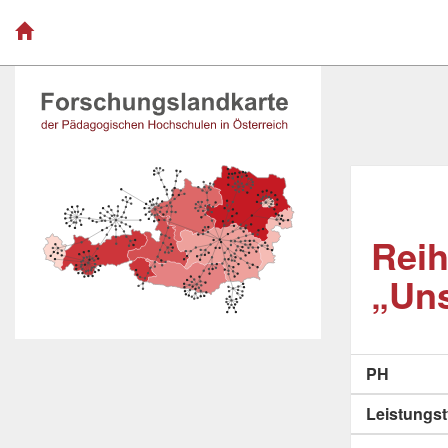
Reih
„Un
PH
Leistungs