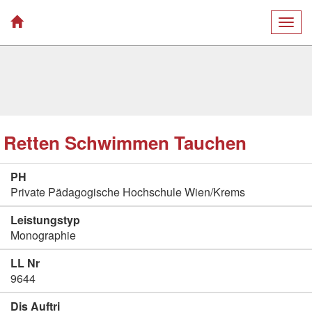
Togg
navig
Retten Schwimmen Tauchen
PH
Private Pädagogische Hochschule Wien/Krems
Leistungstyp
Monographie
LL Nr
9644
Dis Auftri